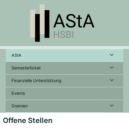
Skip
to
content
Menu
AStA
Toggle
Menu
Semesterticket
Toggle
Menu
Finanzielle Unterstützung
Toggle
Events
Menu
Gremien
Toggle
Offene Stellen