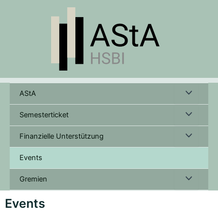
Skip
to
content
Menu
AStA
Toggle
Menu
Semesterticket
Toggle
Menu
Finanzielle Unterstützung
Toggle
Events
Menu
Gremien
Toggle
Events